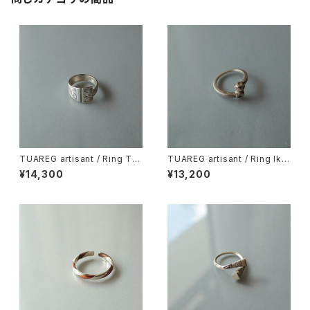
TUAREG artisant / Ring Tan
TUAREG artisant / Ring lka
fouk
zan
¥14,300
¥13,200