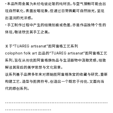
・本品所用金属为未经电镀处理的纯材质。与空气接触可能会出
现自然氧化、表面发暗现象，但通过日常佩戴可自然抛光，呈现
出温润的光泽感。
・手工制作过程中产生的细微划痕或色差，亦是作品独特个性的
体现，敬请欣赏其手工之美。
关于“TUAREG artisanat”图阿雷格工艺系列
colophon folk art 出品的“TUAREG artisanat”图阿雷格工艺
系列，旨在从传统图阿雷格族饰品与生活器物中汲取灵感，细致
解读其背后的美学思想与文化背景。
该系列基于品牌多年来对原始图阿雷格珠宝的收藏与研究，重新
构建工艺、造型与图腾符号，创造出一个既忠于传统、又面向当
代的原创系列。
------------------------------------------------------------
---------------------------