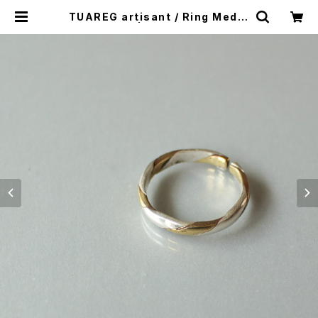
TUAREG artisant / Ring Medic
ine Bronze | colophon folk art