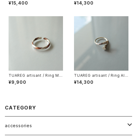
et
fouk
¥15,400
¥14,300
TUAREG artisant / Ring Me
TUAREG artisant / Ring Alki
dicine Copper
s
¥9,900
¥14,300
CATEGORY
accessories