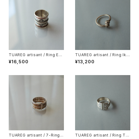
TUAREG artisant / Ring Egl
TUAREG artisant / Ring lka
e
zan
¥16,500
¥13,200
TUAREG artisant / 7-Ring S
TUAREG artisant / Ring Tan