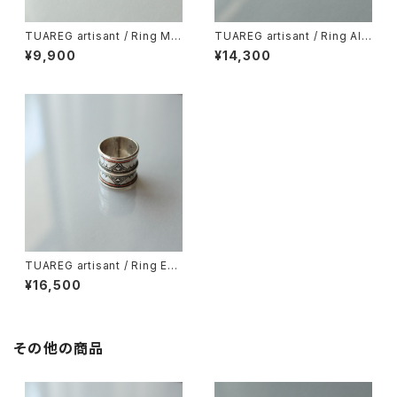
TUAREG artisant / Ring Me
TUAREG artisant / Ring Alki
dicine Copper
s
¥9,900
¥14,300
TUAREG artisant / Ring Egl
e
¥16,500
その他の商品