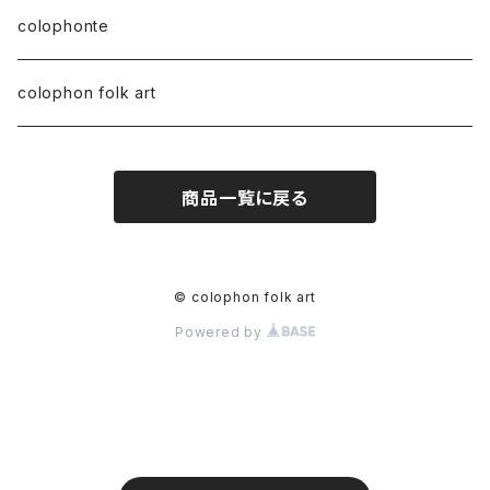
tuareg jewelry
colophonte
tuareg vintage jewelry
colophonte
colophon folk art
tuareg silver new jewelry
and more
商品一覧に戻る
© colophon folk art
Powered by