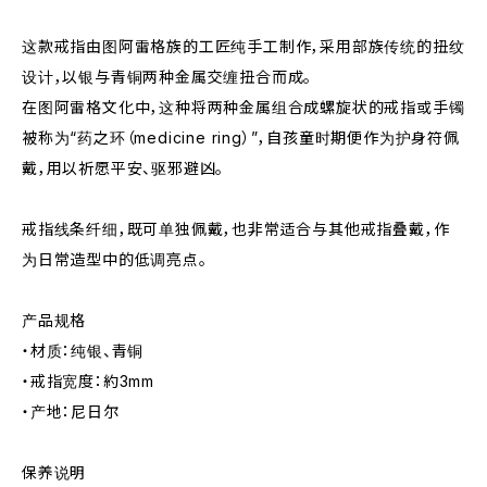
这款戒指由图阿雷格族的工匠纯手工制作，采用部族传统的扭纹
设计，以银与青铜两种金属交缠扭合而成。
在图阿雷格文化中，这种将两种金属组合成螺旋状的戒指或手镯
被称为“药之环（medicine ring）”，自孩童时期便作为护身符佩
戴，用以祈愿平安、驱邪避凶。
戒指线条纤细，既可单独佩戴，也非常适合与其他戒指叠戴，作
为日常造型中的低调亮点。
产品规格
・材质：纯银、青铜
・戒指宽度：約3mm
・产地：尼日尔
保养说明